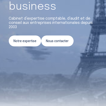
Crédit d’impôt recherche et
business
innovation
Cabinet d’expertise comptable, d’audit et de
Conseil & Accompagnement
conseil aux entreprises internationales depuis
2003
Notre expertise
Nous contacter