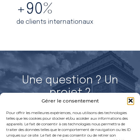
+
90
%
de clients internationaux
Une question ? Un
projet ?
Gérer le consentement
Parlons-en !
Pour offrir les meilleures expériences, nous utilisons des technologies
telles que les cookies pour stocker et/ou accéder aux informations des
appareils. Le fait de consentir à ces technologies nous permettra de
traiter des données telles que le comportement de navigation ou les ID
Discuter avec un expert
Rejoignez nos équipes
uniques sur ce site. Le fait de ne pas consentir ou de retirer son