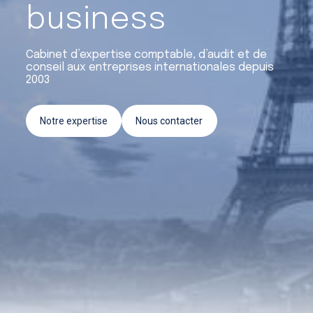
Crédit d’impôt recherche et
business
innovation
Cabinet d’expertise comptable, d’audit et de
Conseil & Accompagnement
conseil aux entreprises internationales depuis
2003
Notre expertise
Nous contacter