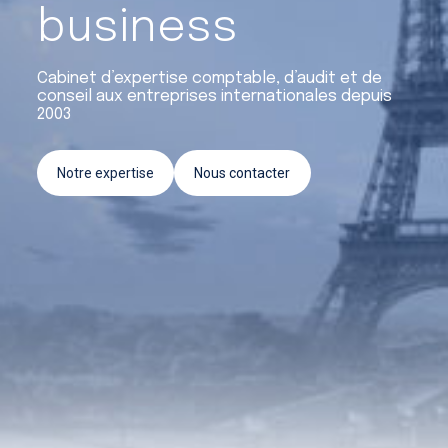
Crédit d’impôt recherche et
business
innovation
Cabinet d’expertise comptable, d’audit et de
Conseil & Accompagnement
conseil aux entreprises internationales depuis
2003
Notre expertise
Nous contacter